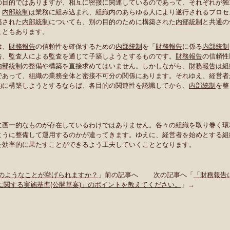
の目的ではありますが、相互に密接に関連しているのであって、それぞれが独
、
内部統制
は業務に組み込まれ、組織内のあらゆる人により遂行されるプロセ
築された
内部統制
についても、別の目的のために構築された
内部統制
と共通の
こともあります。
は、
財務報告
の信頼性を確保するための
内部統制
を「
財務報告
に係る
内部統制
告、監査人による監査を通じて子築しようとするものです。
財務報告
の信頼性
内部統制
の整備や構築を直接求めてはいません。しかしながら、
財務報告
は組
であって、組織の業務全体と密接不可分の関係にあります。それゆえ、経営者
的に構築しようとするならば、各目的の関連性を認識してから、
内部統制
を整
に画一的なものが存在しているわけではありません。各々の組織を取り巻く環
ように整備して運用するのかが違ってきます。ゆえに、経営者を始めとする組
を効率的に果たすことができるよう工夫していくこととなります。
のようなことが挙げられますか？
」前の記事へ 次の記事へ「
「財務報告
に関する実施基準(公開草案)」のポイントを教えてください。
」→