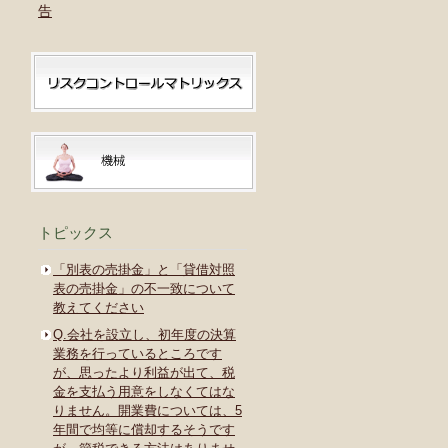
告
トピックス
「別表の売掛金」と「貸借対照
表の売掛金」の不一致について
教えてください
Q.会社を設立し、初年度の決算
業務を行っているところです
が、思ったより利益が出て、税
金を支払う用意をしなくてはな
りません。開業費については、5
年間で均等に償却するそうです