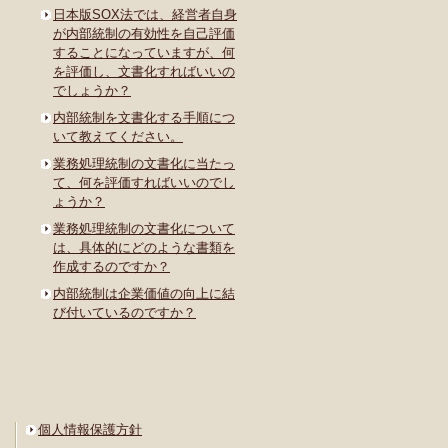
日本版SOX法では、経営者自身
が内部統制の有効性を自己評価
することになっていますが、何
を評価し、文書化すればいいの
でしょうか？
内部統制を文書化する手順につ
いて教えてください。
業務処理統制の文書化に当たっ
て、何を評価すればいいのでし
ょうか？
業務処理統制の文書化について
は、具体的にどのような書類を
作成するのですか？
内部統制は企業価値の向上に結
び付いているのですか？
個人情報保護方針