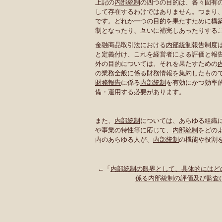
上記の
内部統制
の四つの目的は、各々固有
して存在するわけではありません。つまり
です。どれか一つの目的を果たすために構
制となったり、互いに補完しあったりする
金融商品取引法における
内部統制
報告制度
と定義付け、これを経営者による評価と報
外の目的については、それを果たすための
の業務全般に係る財務情報を集約したもの
財務報告
に係る
内部統制
を有効にかつ効率
備・運用する必要があります。
また、
内部統制
については、あらゆる組織
や事業の特性等に応じて、
内部統制
をどの
内のあらゆる人が、
内部統制
の機能や役割
←「
内部統制の限界として、具体的にはど
係る内部統制の評価及び監査