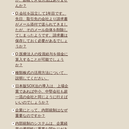
が、節税できる方法はありませ
んか？
Q.会社を設立して1年目です。
先日、取引先の会社より請求書
がメール添付で送られてきまし
たが、そのメール自体を削除し
てしまったようです。請求書は
保存しておく必要があるでしょ
うか？
Q.医療法人の役員給与を損金に
算入することが可能でしょう
か？
種類株式の活用方法について、
説明してください。
日本版SOX法の導入は、上場企
業であれば中小、中堅会社も超
一流の会社と同じように行えば
いいのでしょうか？
企業にとって、内部統制はなぜ
重要なのですか？
内部統制のシステムは、企業経
営の透明性に重要な関わりがあ