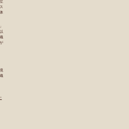
立
ス
体
」
以
織
が
境
織
に