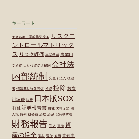
キーワード
リスクコ
エネルギー需給構造改革
ントロールマトリック
ス
リスク評価
事業用
事業承継
会社法
交通費
人材投資促進税制
内部統制
完全子法人
後継
控除
教育
者
情報基盤強化設備
投資
日本版SOX
訓練費
旅費
有価証券報告書
機械
欠損金額
法
人税
特例
研修費
繰戻
繰越
試験研究費
財務報告
資
買入
賃借
産の保全
青色申
贈与
還付
雇用