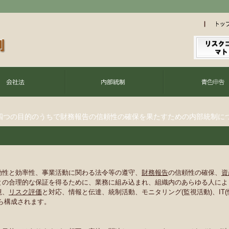
四つの目的のうちで財務報告の信頼性の確保を果たすための内部統制に
効性と効率性、事業活動に関わる法令等の遵守、
財務報告
の信頼性の確保、
資
との合理的な保証を得るために、業務に組み込まれ、組織内のあらゆる人によ
境、
リスク評価
と対応、情報と伝達、統制活動、モニタリング(監視活動)、IT(
ら構成されます。