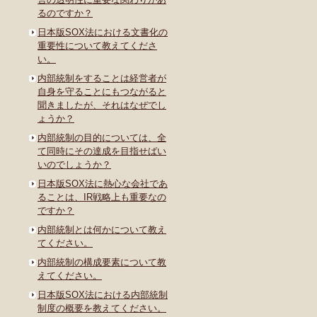
るのですか？
日本版SOX法における文書化の
重要性について教えてくださ
い。
内部統制をすることは経営者が
自身を守ることにもつながると
聞きましたが、それはなぜでし
ょうか？
内部統制の目的については、全
て同時にその達成を目指せばい
いのでしょうか？
日本版SOX法に熱心な会社であ
ることは、IR戦略上も重要なの
ですか？
内部統制とは何かについて教え
てください。
内部統制の構成要素について教
えてください。
日本版SOX法における内部統制
制度の概要を教えてください。