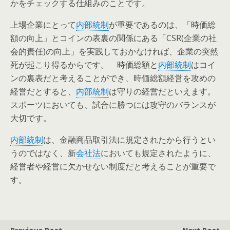
かをチェックする仕組みのことです。
上場企業にとって
内部統制
が重要であるのは、「時価総
額の向上」とコインの表裏の関係にある「CSR(企業の社
会的責任)の向上」を実践しておかなければ、企業の突然
死が起こり得るからです。 時価総額と
内部統制
はコイ
ンの裏表だと考えることができ、時価総額経営を攻めの
経営だとすると、
内部統制
は守りの経営だといえます。
スポーツにおいても、試合に勝つには攻守のバランスが
大切です。
内部統制
は、金融商品取引法に規定されたから行うとい
うのではなく、新
会社法
においても規定されたように、
経営者や経営に欠かせない制度だと考えることが重要で
す。