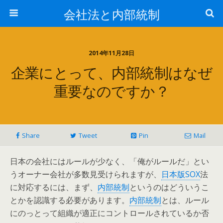
会社法と内部統制
2014年11月28日
企業にとって、内部統制はなぜ
重要なのですか？
Share
Tweet
Pin
Mail
日本の会社にはルールが少なく、「俺がルールだ」とい
うオーナー会社が多数見受けられますが、
日本版SOX
法
に対応するには、まず、
内部統制
というのはどういうこ
とかを認識する必要があります。
内部統制
とは、ルール
にのっとって組織が適正にコントロールされているか否