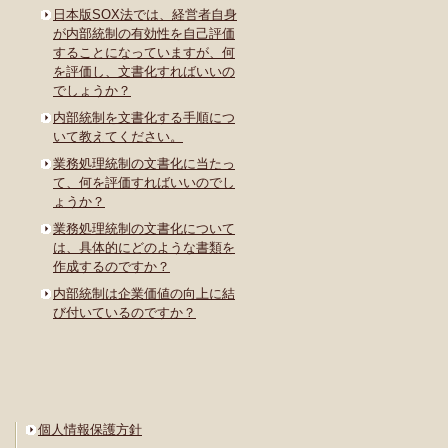
日本版SOX法では、経営者自身
が内部統制の有効性を自己評価
することになっていますが、何
を評価し、文書化すればいいの
でしょうか？
内部統制を文書化する手順につ
いて教えてください。
業務処理統制の文書化に当たっ
て、何を評価すればいいのでし
ょうか？
業務処理統制の文書化について
は、具体的にどのような書類を
作成するのですか？
内部統制は企業価値の向上に結
び付いているのですか？
個人情報保護方針