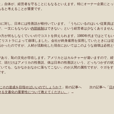
と」自体が、経営者を守ることにもなるといえます。特にオーナー企業にとっ
あると考えることが重要です。
のに対し、日本には性善説が根付いています。「うちにいるのはいい従業員ば
で、一文にもならない
内部統制
はできない」という経営者は少なくありません
方が何もしなくていいのでコストを抑えられます。1980年代まではとてもい
ってリストラによって崩壊しました。会社が終身雇用を採用していたときには従
高かったのですが、人材が流動化した現在においてはこのような崩壊は必然と
があり、恥の文化が存在します。アメリカとはカルチャーが違いますので、経
ば、頭だけはアメリカの性善説、体は日本の性善説という、どっちつかずの状
ていても、なかなかおなかに落ちてこない」のが人間の属性ですが、ケガをす
です。
にその達成を目指せばいいのでしょうか？
」前の記事へ 次の記事へ「
日
おける文書化の重要性について教えてください。
」→