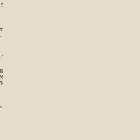
て
か
。
い
営
況
る
本