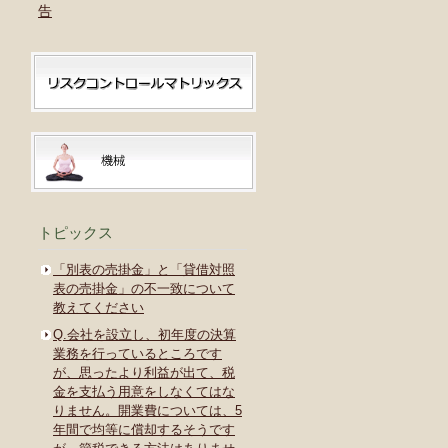
告
トピックス
「別表の売掛金」と「貸借対照
表の売掛金」の不一致について
教えてください
Q.会社を設立し、初年度の決算
業務を行っているところです
が、思ったより利益が出て、税
金を支払う用意をしなくてはな
りません。開業費については、5
年間で均等に償却するそうです