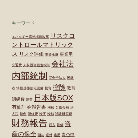
キーワード
リスクコ
エネルギー需給構造改革
ントロールマトリック
ス
リスク評価
事業用
事業承継
会社法
交通費
人材投資促進税制
内部統制
完全子法人
後継
控除
教育
者
情報基盤強化設備
投資
日本版SOX
訓練費
旅費
有価証券報告書
機械
欠損金額
法
人税
特例
研修費
繰戻
繰越
試験研究費
財務報告
資
買入
賃借
産の保全
青色申
贈与
還付
雇用