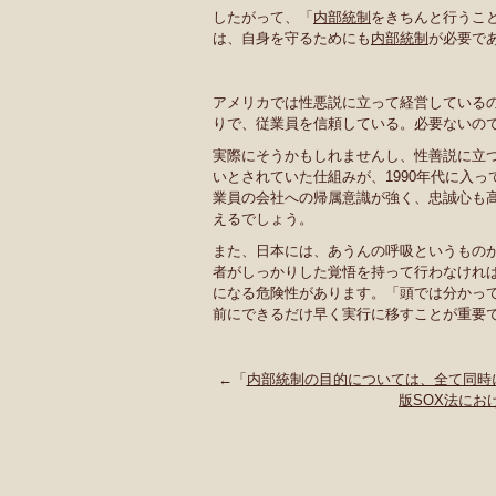
したがって、「
内部統制
をきちんと行うこ
は、自身を守るためにも
内部統制
が必要で
アメリカでは性悪説に立って経営している
りで、従業員を信頼している。必要ないの
実際にそうかもしれませんし、性善説に立つ
いとされていた仕組みが、1990年代に入
業員の会社への帰属意識が強く、忠誠心も
えるでしょう。
また、日本には、あうんの呼吸というもの
者がしっかりした覚悟を持って行わなけれ
になる危険性があります。「頭では分かっ
前にできるだけ早く実行に移すことが重要
←「
内部統制の目的については、全て同時
版SOX法に