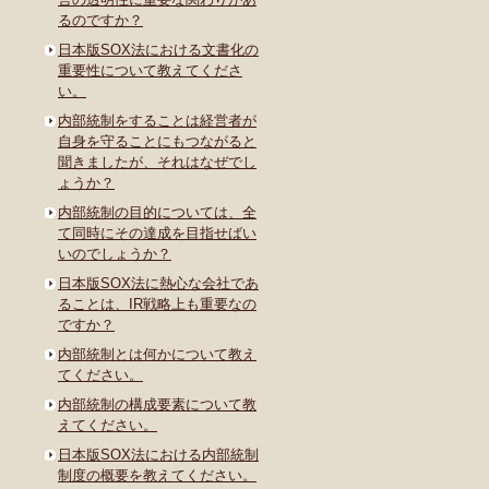
るのですか？
日本版SOX法における文書化の
重要性について教えてくださ
い。
内部統制をすることは経営者が
自身を守ることにもつながると
聞きましたが、それはなぜでし
ょうか？
内部統制の目的については、全
て同時にその達成を目指せばい
いのでしょうか？
日本版SOX法に熱心な会社であ
ることは、IR戦略上も重要なの
ですか？
内部統制とは何かについて教え
てください。
内部統制の構成要素について教
えてください。
日本版SOX法における内部統制
制度の概要を教えてください。