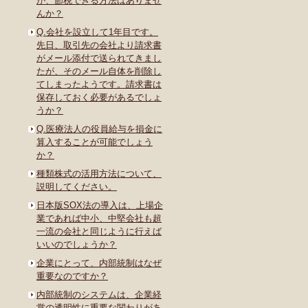
が、節税できる方法はありませ
んか？
Q.会社を設立して1年目です。
先日、取引先の会社より請求書
がメール添付で送られてきまし
たが、そのメール自体を削除し
てしまったようです。請求書は
保存しておく必要があるでしょ
うか？
Q.医療法人の役員給与を損金に
算入することが可能でしょう
か？
種類株式の活用方法について、
説明してください。
日本版SOX法の導入は、上場企
業であれば中小、中堅会社も超
一流の会社と同じように行えば
いいのでしょうか？
企業にとって、内部統制はなぜ
重要なのですか？
内部統制のシステムは、企業経
営の透明性に重要な関わりがあ