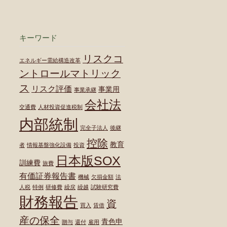
キーワード
リスクコ
エネルギー需給構造改革
ントロールマトリック
ス
リスク評価
事業用
事業承継
会社法
交通費
人材投資促進税制
内部統制
完全子法人
後継
控除
教育
者
情報基盤強化設備
投資
日本版SOX
訓練費
旅費
有価証券報告書
機械
欠損金額
法
人税
特例
研修費
繰戻
繰越
試験研究費
財務報告
資
買入
賃借
産の保全
青色申
贈与
還付
雇用