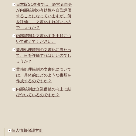
日本版SOX法では、経営者自身
が内部統制の有効性を自己評価
することになっていますが、何
を評価し、文書化すればいいの
でしょうか？
内部統制を文書化する手順につ
いて教えてください。
業務処理統制の文書化に当たっ
て、何を評価すればいいのでし
ょうか？
業務処理統制の文書化について
は、具体的にどのような書類を
作成するのですか？
内部統制は企業価値の向上に結
び付いているのですか？
個人情報保護方針