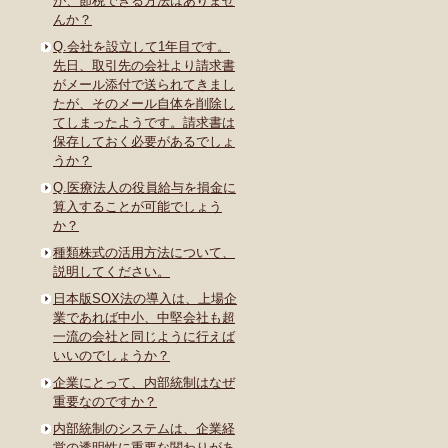
が、節税できる方法はありませ
んか？
Q.会社を設立して1年目です。
先日、取引先の会社より請求書
がメール添付で送られてきまし
たが、そのメール自体を削除し
てしまったようです。請求書は
保存しておく必要があるでしょ
うか？
Q.医療法人の役員給与を損金に
算入することが可能でしょう
か？
種類株式の活用方法について、
説明してください。
日本版SOX法の導入は、上場企
業であれば中小、中堅会社も超
一流の会社と同じように行えば
いいのでしょうか？
企業にとって、内部統制はなぜ
重要なのですか？
内部統制のシステムは、企業経
営の透明性に重要な関わりがあ