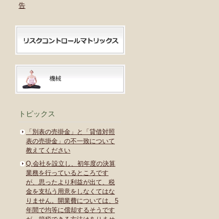
告
トピックス
「別表の売掛金」と「貸借対照
表の売掛金」の不一致について
教えてください
Q.会社を設立し、初年度の決算
業務を行っているところです
が、思ったより利益が出て、税
金を支払う用意をしなくてはな
りません。開業費については、5
年間で均等に償却するそうです