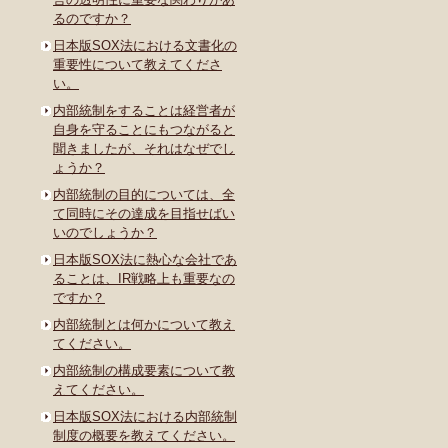
るのですか？
日本版SOX法における文書化の
重要性について教えてくださ
い。
内部統制をすることは経営者が
自身を守ることにもつながると
聞きましたが、それはなぜでし
ょうか？
内部統制の目的については、全
て同時にその達成を目指せばい
いのでしょうか？
日本版SOX法に熱心な会社であ
ることは、IR戦略上も重要なの
ですか？
内部統制とは何かについて教え
てください。
内部統制の構成要素について教
えてください。
日本版SOX法における内部統制
制度の概要を教えてください。