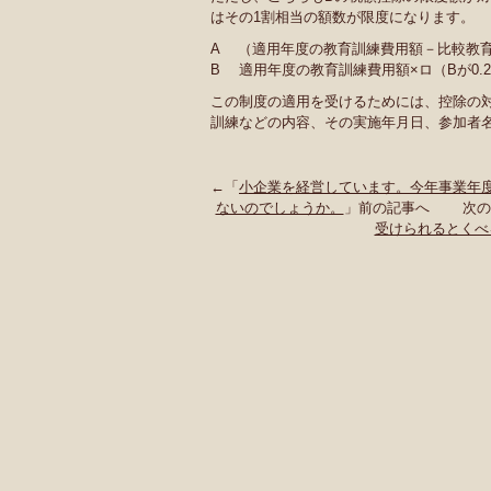
はその1割相当の額数が限度になります。
A （適用年度の教育訓練費用額－比較教育訓
B 適用年度の教育訓練費用額×ロ（Bが0.
この制度の適用を受けるためには、控除の
訓練などの内容、その実施年月日、参加者
←「
小企業を経営しています。今年事業年
ないのでしょうか。
」前の記事へ 次の
受けられるとくべ