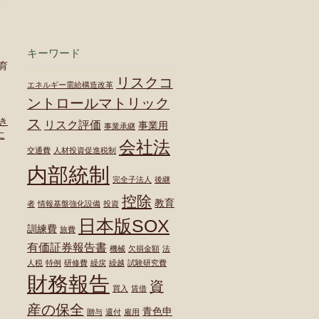
キーワード
育
リスクコ
エネルギー需給構造改革
ントロールマトリック
き
ス
リスク評価
事業用
事業承継
に
会社法
交通費
人材投資促進税制
内部統制
完全子法人
後継
控除
教育
者
情報基盤強化設備
投資
日本版SOX
訓練費
旅費
有価証券報告書
機械
欠損金額
法
人税
特例
研修費
繰戻
繰越
試験研究費
財務報告
資
買入
賃借
産の保全
青色申
贈与
還付
雇用