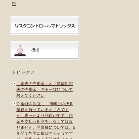
告
トピックス
「別表の売掛金」と「貸借対照
表の売掛金」の不一致について
教えてください
Q.会社を設立し、初年度の決算
業務を行っているところです
が、思ったより利益が出て、税
金を支払う用意をしなくてはな
りません。開業費については、5
年間で均等に償却するそうです