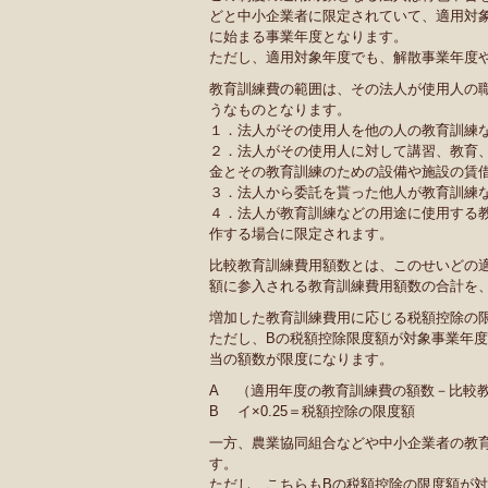
どと中小企業者に限定されていて、適用対
に始まる事業年度となります。
ただし、適用対象年度でも、解散事業年度
教育訓練費の範囲は、その法人が使用人の
うなものとなります。
１．法人がその使用人を他の人の教育訓練
２．法人がその使用人に対して講習、教育
金とその教育訓練のための設備や施設の賃
３．法人から委託を貰った他人が教育訓練
４．法人が教育訓練などの用途に使用する
作する場合に限定されます。
比較教育訓練費用額数とは、このせいどの
額に参入される教育訓練費用額数の合計を
増加した教育訓練費用に応じる税額控除の
ただし、Bの税額控除限度額が対象事業年度
当の額数が限度になります。
A （適用年度の教育訓練費の額数－比較
B イ×0.25＝税額控除の限度額
一方、農業協同組合などや中小企業者の教
す。
ただし、こちらもBの税額控除の限度額が