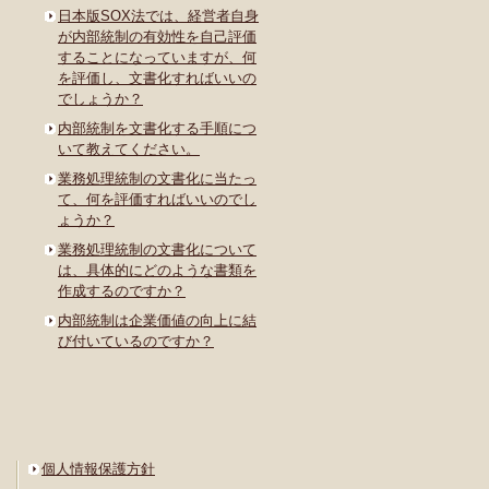
日本版SOX法では、経営者自身
が内部統制の有効性を自己評価
することになっていますが、何
を評価し、文書化すればいいの
でしょうか？
内部統制を文書化する手順につ
いて教えてください。
業務処理統制の文書化に当たっ
て、何を評価すればいいのでし
ょうか？
業務処理統制の文書化について
は、具体的にどのような書類を
作成するのですか？
内部統制は企業価値の向上に結
び付いているのですか？
個人情報保護方針