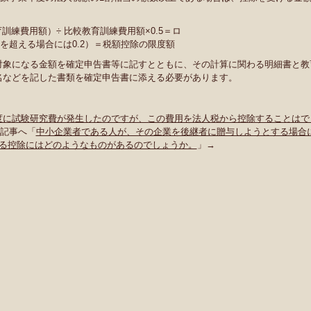
練費用額）÷ 比較教育訓練費用額×0.5＝ロ
2を超える場合には0.2）＝税額控除の限度額
対象になる金額を確定申告書等に記すとともに、その計算に関わる明細書と教
名などを記した書類を確定申告書に添える必要があります。
度に試験研究費が発生したのですが、この費用を法人税から控除することはで
記事へ「
中小企業者である人が、その企業を後継者に贈与しようとする場合
る控除にはどのようなものがあるのでしょうか。
」→