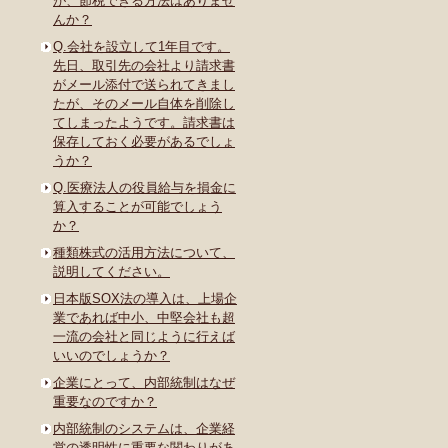
が、節税できる方法はありませ
んか？
Q.会社を設立して1年目です。
先日、取引先の会社より請求書
がメール添付で送られてきまし
たが、そのメール自体を削除し
てしまったようです。請求書は
保存しておく必要があるでしょ
うか？
Q.医療法人の役員給与を損金に
算入することが可能でしょう
か？
種類株式の活用方法について、
説明してください。
日本版SOX法の導入は、上場企
業であれば中小、中堅会社も超
一流の会社と同じように行えば
いいのでしょうか？
企業にとって、内部統制はなぜ
重要なのですか？
内部統制のシステムは、企業経
営の透明性に重要な関わりがあ