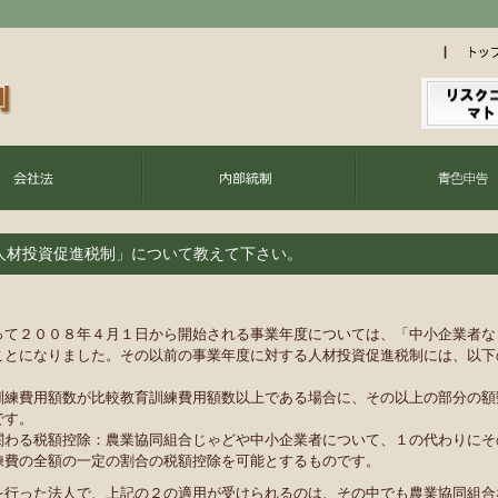
人材投資促進税制」について教えて下さい。
って２００８年４月１日から開始される事業年度については、「中小企業者な
ことになりました。その以前の事業年度に対する人材投資促進税制には、以下
訓練費用額数が比較教育訓練費用額数以上である場合に、その以上の部分の額
です。
関わる税額控除：農業協同組合じゃどや中小企業者について、１の代わりにそ
練費の全額の一定の割合の税額控除を可能とするものです。
を行った法人で、上記の２の適用が受けられるのは、その中でも農業協同組合