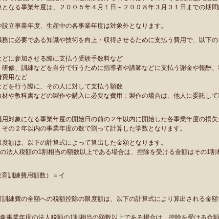
象となる事業年度は、２００５年４月１日～２００８年３月３１日までの期間
や設立事業年度、生産中の各事業年度は対象外となります。
職務に必要である知識や技術を向上・収得させるために支払う費用で、以下の
などに参加させる際に支払う受験手数料など
、研修、訓練などを自分で行うために指導者や講師などに支払う謝金や報酬、
借費用など
などを行う際に、その人に対して支払う額数
教材や教科書などの製作や購入に必要な費用：製作の場合は、他人に委託して
適用対象になる事業年度の開始日の前の２年以内に開始した各事業年度の損失
、その２年以内の事業年度の数で割って計算した学数となります。
限度額は、以下の計算式によって算出した金額となります。
の法人税額の1割相当の額数以上である場合は、控除を受ける金額はその1割
教育訓練費用額数）＝イ
育訓練費の全額への税額控除の限度額は、以下の計算式により算出される金額
対象事業年度の法人税額の1割相当の額数以上である場合は、控除を受ける金