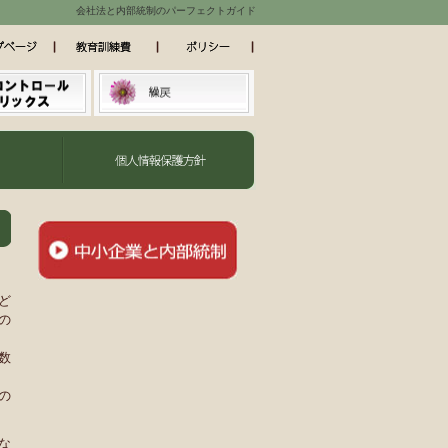
会社法と内部統制のパーフェクトガイド
ど
の
数
の
な