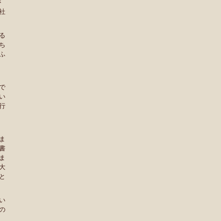
が
社
る
ち
ふ
で
い
行
ま
書
ま
大
と
い
の