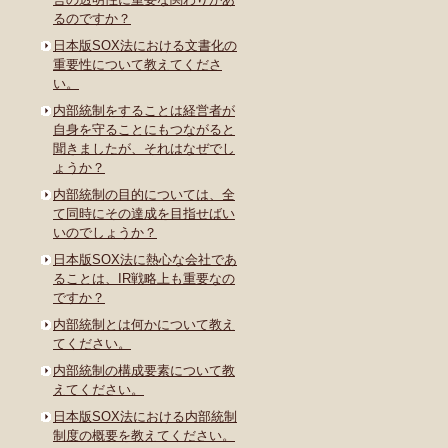
るのですか？
日本版SOX法における文書化の
重要性について教えてくださ
い。
内部統制をすることは経営者が
自身を守ることにもつながると
聞きましたが、それはなぜでし
ょうか？
内部統制の目的については、全
て同時にその達成を目指せばい
いのでしょうか？
日本版SOX法に熱心な会社であ
ることは、IR戦略上も重要なの
ですか？
内部統制とは何かについて教え
てください。
内部統制の構成要素について教
えてください。
日本版SOX法における内部統制
制度の概要を教えてください。