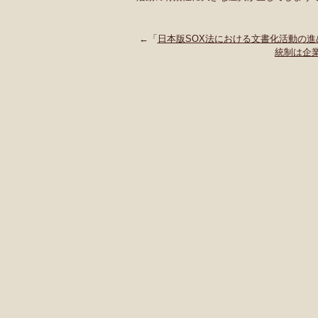
←「
日本版SOX法における文書化活動の
統制は企