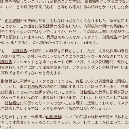
務処理を構築していこうという活動のことです)は、業務効率アップ等につな
しにくいことや費用が不明であること等から導入に踏み切れなかったりした会
て、
内部統制
の全般的な見直しをしなければならなくなりました。法が規定す
いことから、この機会に業務活動の改善もしたい、
内部統制
の四つの目的のう
場合も少なくないのではないでしょうか。ただし、この場合は費用の壁が立ち
PRと類似していますので、費用はもちろんかかってきます。
財務報告
の信頼
万円かかるとすると、2～3倍かかってしまうかもしれません。
でも、「
財務報告
の信頼性」の確保を目標とします。ただ、文書化作業の過程
とがありますが、会社がそのようなリスクにつきコントロールがなされていな
財務報告
プロジェクトとは違ったルートで吸い上げ、リスク管理部門に報告を
報告されたリスクに対して優先順位を付け、アクションプランの検討を行いま
に実現できるのではないかと考えます。
、
財務報告
に関係するリスクとはいえません。厳密にいえば資産保全に関係し
す。しかし、仮に
財務報告
の信頼性に関係するリスクに限って述べると、請求
には該当しませんので仕訳を切らないことから、
財務報告
の数字に影響が及び
金が入ってきませんので、資金繰りに困ります。これは、ビジネスとしては多
を、
財務報告
に関係するリスクではないことを理由に放置しておくか、リスク
して対応していくかでは、大きな差が生じるのではないでしょうか。
ると思われますが、作業者の
内部統制
についての知識や経験が不可欠であると
クとして作業者がとらえることができるか、スルーしてしまうかによって、こ
でしょう。