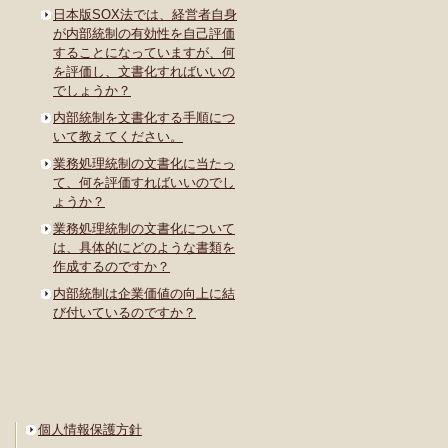
日本版SOX法では、経営者自身
が内部統制の有効性を自己評価
することになっていますが、何
を評価し、文書化すればいいの
でしょうか？
内部統制を文書化する手順につ
いて教えてください。
業務処理統制の文書化に当たっ
て、何を評価すればいいのでし
ょうか？
業務処理統制の文書化について
は、具体的にどのような書類を
作成するのですか？
内部統制は企業価値の向上に結
び付いているのですか？
個人情報保護方針