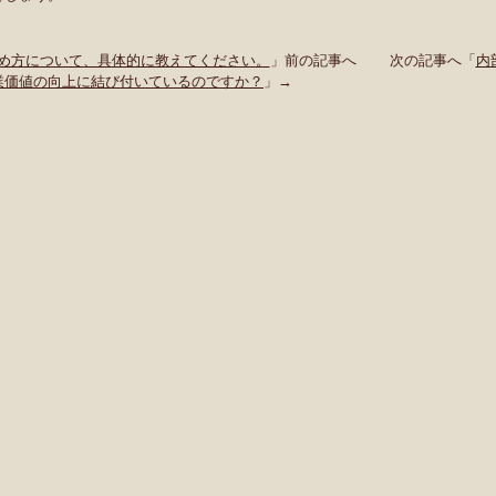
進め方について、具体的に教えてください。
」前の記事へ 次の記事へ「
内
業価値の向上に結び付いているのですか？
」→