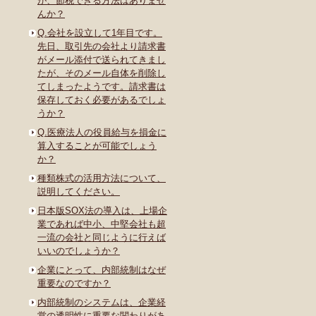
が、節税できる方法はありませ
んか？
Q.会社を設立して1年目です。
先日、取引先の会社より請求書
がメール添付で送られてきまし
たが、そのメール自体を削除し
てしまったようです。請求書は
保存しておく必要があるでしょ
うか？
Q.医療法人の役員給与を損金に
算入することが可能でしょう
か？
種類株式の活用方法について、
説明してください。
日本版SOX法の導入は、上場企
業であれば中小、中堅会社も超
一流の会社と同じように行えば
いいのでしょうか？
企業にとって、内部統制はなぜ
重要なのですか？
内部統制のシステムは、企業経
営の透明性に重要な関わりがあ