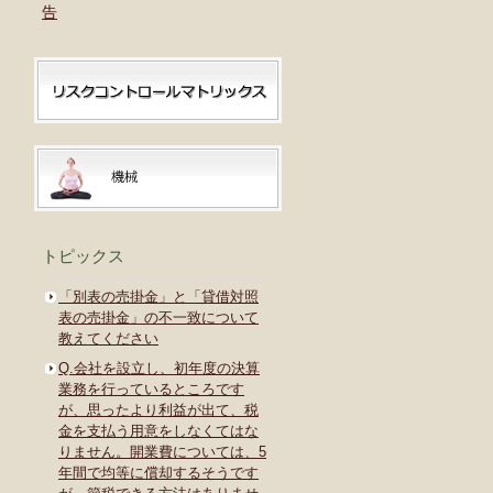
告
トピックス
「別表の売掛金」と「貸借対照
表の売掛金」の不一致について
教えてください
Q.会社を設立し、初年度の決算
業務を行っているところです
が、思ったより利益が出て、税
金を支払う用意をしなくてはな
りません。開業費については、5
年間で均等に償却するそうです