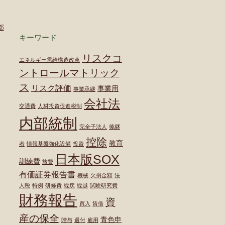
部
キーワード
リスクコ
エネルギー需給構造改革
ントロールマトリック
ス
リスク評価
事業用
事業承継
会社法
交通費
人材投資促進税制
内部統制
完全子法人
後継
控除
教育
者
情報基盤強化設備
投資
日本版SOX
訓練費
旅費
有価証券報告書
機械
欠損金額
法
人税
特例
研修費
繰戻
繰越
試験研究費
財務報告
資
買入
賃借
産の保全
青色申
贈与
還付
雇用