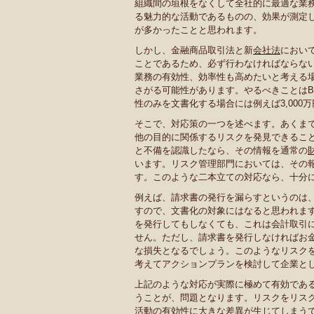
組織間の垣根をなくして全社的に最適な業
る魅力的な活動であるものの、効果が測定
が多かったことと思われます。
しかし、金融商品取引法と新
会社法
におい
ことであるため、必ず行わなければならな
業務の有効性、効率性も高めたいと考える
さがる可能性があります。やるべきことはB
性のみを文書化する場合には例えば3,000
そこで、対応策の一つを述べます。あくま
他の目的に関係するリスクを発見できるこ
と不備を認識したなら、その情報を通常の
います。リスク管理部門においては、その
す。このような二本立ての対応なら、十分
例えば、請求書の発行を漏らすというのは
すので、文書化の対象にはなると思われま
を発行してもしなくても、これは会計取引
せん。ただし、請求書を発行しなければお
な損失となるでしょう。このようなリスク
考えてアクションプランを検討して企業と
上記のような対応が実際に極めて有効であ
うことが、問題となります。リスクをリス
活動の有効性に大きな差異が生じてしまう