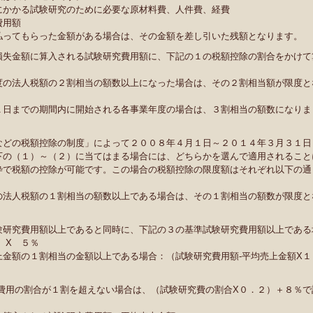
にかかる試験研究のために必要な原材料費、人件費、経費
費用額
払ってもらった金額がある場合は、その金額を差し引いた残額となります。
損失金額に算入される試験研究費用額に、下記の１の税額控除の割合をかけて
度の法人税額の２割相当の額数以上になった場合は、その２割相当額が限度と
１日までの期間内に開始される各事業年度の場合は、３割相当の額数になりま
などの税額控除の制度」によって２００８年４月１日～２０１４年３月３１日
下の（１）～（２）に当てはまる場合には、どちらかを選んで適用されること
枠で税額の控除が可能です。この場合の税額控除の限度額はそれぞれ以下の通
の法人税額の１割相当の額数以上である場合は、その１割相当の額数が限度と
験研究費用額以上であると同時に、下記の３の基準試験研究費用額以上である
）X ５％
金額の１割相当の金額以上である場合：（試験研究費用額‐平均売上金額X１
費用の割合が１割を超えない場合は、（試験研究費の割合X０．２）＋８％で