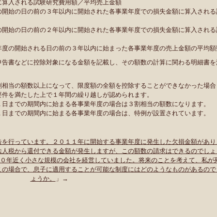
に算入される試験研究費用額／平均売上金額
の開始の日の前の３年以内に開始された各事業年度での損失金額に算入される
の開始の日の前の２年以内に開始された各事業年度での損失金額に算入される
年度の開始される日の前の３年以内に始まった各事業年度の売上金額の平均額
申告書などに控除対象になる金額を記載し、その額数の計算に関わる明細書を
割相当の額数以上になって、限度額の全額を控除することができなかった場合
要件を満たした上で１年間の繰り越しが認められます。
１日までの期間内に始まる各事業年度の場合は３割相当の額数になります。
１日までの期間内に始まる各事業年度の場合は、特例が設置されています。
告を行っています。２０１１年に開始する事業年度に発生した欠損金額があり
法人税から還付できる金額が発生しますが、この額数の請求はできるのでしょ
０年近く小さな規模の会社を経営していました。将来のことを考えて、私が
この場合で、息子に適用することが可能な制度にはどのようなものがあるので
ょうか。
」→