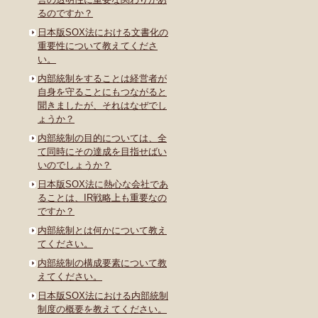
るのですか？
日本版SOX法における文書化の
重要性について教えてくださ
い。
内部統制をすることは経営者が
自身を守ることにもつながると
聞きましたが、それはなぜでし
ょうか？
内部統制の目的については、全
て同時にその達成を目指せばい
いのでしょうか？
日本版SOX法に熱心な会社であ
ることは、IR戦略上も重要なの
ですか？
内部統制とは何かについて教え
てください。
内部統制の構成要素について教
えてください。
日本版SOX法における内部統制
制度の概要を教えてください。