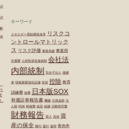
試
試
キーワード
数
リスクコ
エネルギー需給構造改革
添
ントロールマトリック
ス
リスク評価
事業用
事業承継
会社法
交通費
人材投資促進税制
内部統制
完全子法人
後継
控除
教育
者
情報基盤強化設備
投資
、
日本版SOX
う
訓練費
旅費
死
有価証券報告書
し
機械
欠損金額
法
人税
特例
研修費
繰戻
繰越
試験研究費
財務報告
資
買入
賃借
産の保全
青色申
贈与
還付
雇用