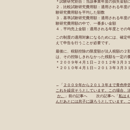
＊試験研究割合：当該事業年度の損失金額
２．比較試験研究費用額：適用される年度
験研究費用額を平均した額数
３．基準試験研究費用額：適用される年度
験研究費用額の中で、一番多い金額
４．平均売上金額：適用される年度とその
この制度の適用対象になるためには、確定
えて申告を行うことが必要です。
最後に、税額控除の限度額が法人税額の２
は、その控除しきれなかった残額を一定の
＊２００９年４月１日～２０１２年３月３
＊２０１０年４月１日～２０１３年３月３
←「
２００９年から２０１３年まで青色申
これを繰戻そうとしています。この場合、
か。
」前の記事へ 次の記事へ「
私は４
んだあとには息子に譲ろうとしています。