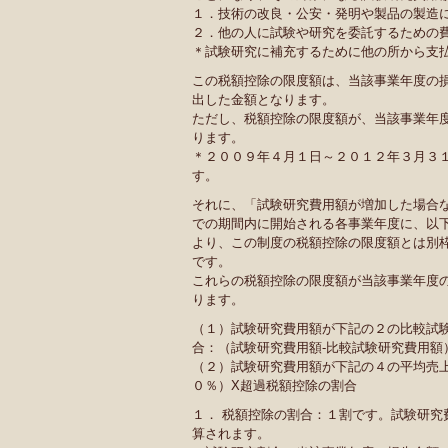
１．技術の改良・公安・発明や製品の製造
２．他の人に試験や研究を委託するための
＊試験研究に補充するために他の所から支
この税額控除の限度額は、当該事業年度の
出した金額となります。
ただし、税額控除の限度額が、当該事業年
ります。
＊２００９年４月１日～２０１２年３月３
す。
それに、「試験研究費用額が増加した場合
での期間内に開始される各事業年度に、以
より、この制度の税額控除の限度額とは別
です。
これらの税額控除の限度額が当該事業年度
ります。
（１）試験研究費用額が下記の２の比較試
合：（試験研究費用額‐比較試験研究費用額
（２）試験研究費用額が下記の４の平均売上
０％）X超過税額控除の割合
１． 税額控除の割合：１割です。試験研究
算されます。