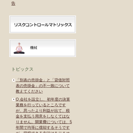
告
トピックス
「別表の売掛金」と「貸借対照
表の売掛金」の不一致について
教えてください
Q.会社を設立し、初年度の決算
業務を行っているところです
が、思ったより利益が出て、税
金を支払う用意をしなくてはな
りません。開業費については、5
年間で均等に償却するそうです