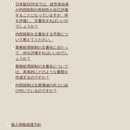
日本版SOX法では、経営者自身
が内部統制の有効性を自己評価
することになっていますが、何
を評価し、文書化すればいいの
でしょうか？
内部統制を文書化する手順につ
いて教えてください。
業務処理統制の文書化に当たっ
て、何を評価すればいいのでし
ょうか？
業務処理統制の文書化について
は、具体的にどのような書類を
作成するのですか？
内部統制は企業価値の向上に結
び付いているのですか？
個人情報保護方針