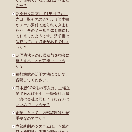
が、節税できる方法はありませ
んか？
Q.会社を設立して1年目です。
先日、取引先の会社より請求書
がメール添付で送られてきまし
たが、そのメール自体を削除し
てしまったようです。請求書は
保存しておく必要があるでしょ
うか？
Q.医療法人の役員給与を損金に
算入することが可能でしょう
か？
種類株式の活用方法について、
説明してください。
日本版SOX法の導入は、上場企
業であれば中小、中堅会社も超
一流の会社と同じように行えば
いいのでしょうか？
企業にとって、内部統制はなぜ
重要なのですか？
内部統制のシステムは、企業経
営の透明性に重要な関わりがあ