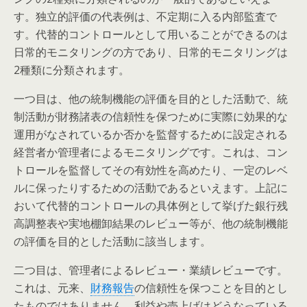
す。独立的評価の代表例は、不定期に入る内部監査で
す。代替的コントロールとして用いることができるのは
日常的モニタリングの方であり、日常的モニタリングは
2種類に分類されます。
一つ目は、他の統制機能の評価を目的とした活動で、統
制活動が財務諸表の信頼性を保つために実際に効果的な
運用がなされているか否かを監督するために設定される
経営者か管理者によるモニタリングです。これは、コン
トロールを監督してその有効性を高めたり、一定のレベ
ルに保ったりするための活動であるといえます。上記に
おいて代替的コントロールの具体例として挙げた銀行残
高調整表や実地棚卸結果のレビュー等が、他の統制機能
の評価を目的とした活動に該当します。
二つ目は、管理者によるレビュー・業績レビューです。
これは、元来、
財務報告
の信頼性を保つことを目的とし
たものではありません。利益や売上げはどうなっている