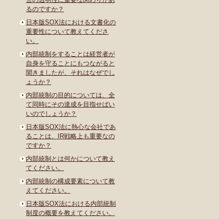
るのですか？
日本版SOX法における文書化の
重要性について教えてくださ
い。
内部統制をすることは経営者が
自身を守ることにもつながると
聞きましたが、それはなぜでし
ょうか？
内部統制の目的については、全
て同時にその達成を目指せばい
いのでしょうか？
日本版SOX法に熱心な会社であ
ることは、IR戦略上も重要なの
ですか？
内部統制とは何かについて教え
てください。
内部統制の構成要素について教
えてください。
日本版SOX法における内部統制
制度の概要を教えてください。