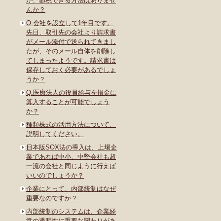
が、節税できる方法はありませ
んか？
Q.会社を設立して1年目です。
先日、取引先の会社より請求書
がメール添付で送られてきまし
たが、そのメール自体を削除し
てしまったようです。請求書は
保存しておく必要があるでしょ
うか？
Q.医療法人の役員給与を損金に
算入することが可能でしょう
か？
種類株式の活用方法について、
説明してください。
日本版SOX法の導入は、上場企
業であれば中小、中堅会社も超
一流の会社と同じように行えば
いいのでしょうか？
企業にとって、内部統制はなぜ
重要なのですか？
内部統制のシステムは、企業経
営の透明性に重要な関わりがあ