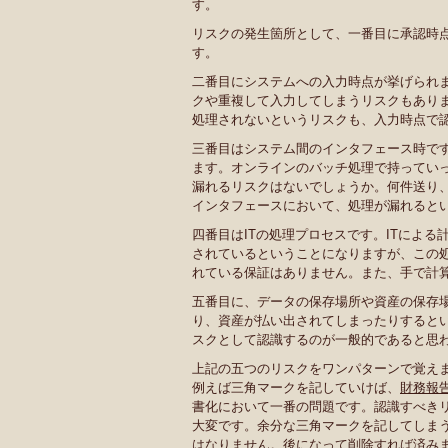
す。
リスクの発生箇所として、一番目に承認時
す。
二番目にシステムへの入力時点が挙げられ
クや重複して入力してしまうリスクもあり
処理されないというリスクも、入力時点で
三番目はシステム間のインタフェース時で
ます。オンラインのバッチ処理で持ってい
漏れるリスクはないでしょうか。何件送り
インタフェースにおいて、処理が漏れると
四番目はITの処理プロセスです。ITによ
されているということになりますが、この
れている保証はありません。また、手で計
五番目に、データの保存場所や資産の保存
り、資産が払い出されてしまったりすると
スクとして認識するのが一般的であると思
上記の五つのリスクをワンパターンで覚え
例えば三角マークを記していけば、
財務報
書化において一番の問題です。認識すべき
大変です。余分な三角マークを記してしま
はなりません。後になって削除すれば済み