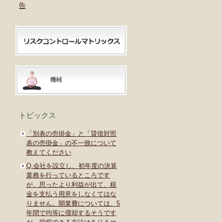
告
トピックス
「別表の売掛金」と「貸借対照
表の売掛金」の不一致について
教えてください
Q.会社を設立し、初年度の決算
業務を行っているところです
が、思ったより利益が出て、税
金を支払う用意をしなくてはな
りません。開業費については、5
年間で均等に償却するそうです