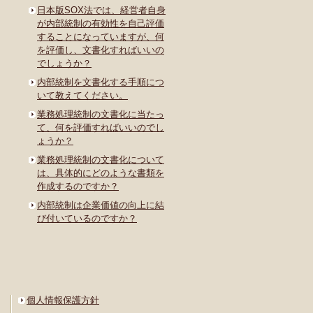
日本版SOX法では、経営者自身
が内部統制の有効性を自己評価
することになっていますが、何
を評価し、文書化すればいいの
でしょうか？
内部統制を文書化する手順につ
いて教えてください。
業務処理統制の文書化に当たっ
て、何を評価すればいいのでし
ょうか？
業務処理統制の文書化について
は、具体的にどのような書類を
作成するのですか？
内部統制は企業価値の向上に結
び付いているのですか？
個人情報保護方針