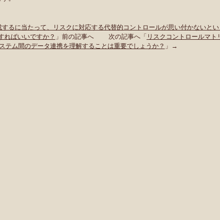
成するに当たって、リスクに対応する代替的コントロールが思い付かないとい
すればいいですか？
」前の記事へ 次の記事へ「
リスクコントロールマト
ステム間のデータ連携を理解することは重要でしょうか？
」→