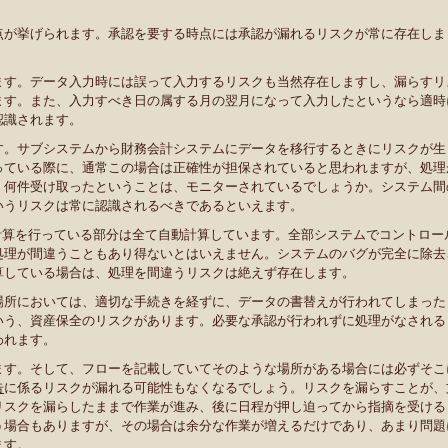
点が挙げられます。承認を要する時点には承認が漏れるリスクが常に存在しま
ます。データ入力時には誤って入力するリスクも当然存在しますし、漏らすリ
ます。また、入力すべき日の属する月の翌月になって入力したというなら適時
認識されます。
す。サブシステムから財務会計システムにデータを移行するときにリスクが生
っている際に、通常この場合は正確性が担保されていると思われますが、処理
、何件受け取ったということは、モニターされているでしょうか。システム間
いうリスクは常に認識されるべきであるといえます。
る計算を行っている部分は全て自動計算しています。全部システムでコントロー
処理が間違うこともあり得ないとはいえません。システムのバグが完全に除去
算している場合は、処理を間違うリスクは絶えず存在します。
場所においては、適切な手続きを経ずに、データの書替えが行われてしまった
いう、資産保全のリスクがあります。必要な承認が行われずに処理がなされる
われます。
ます。そして、フローを記載していてそのような場所がある場合には必ずそこ
告
に係るリスクが漏れる可能性もなくなるでしょう。リスクを漏らすことが、
リスクを漏らしたままで作業が進み、後に日程が押し迫ってから指摘を受ける
う場合もありますが、その場合は余分な作業が増えるだけであり、あまり問題
ます。