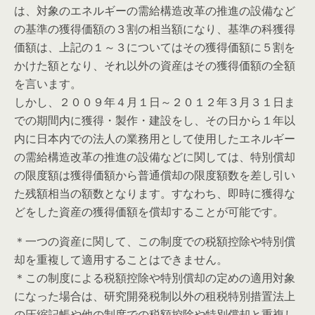
は、対象のエネルギーの需給構造改革の推進の設備など
の基準の獲得価額の３割の相当額になり、基準の科獲得
価額は、上記の１～３についてはその獲得価額に５割を
かけた額となり、それ以外の資産はその獲得価額の全額
を言います。
しかし、２００９年４月１日～２０１２年３月３１日ま
での期間内に獲得・製作・建設をし、その日から１年以
内に日本内での法人の業務用として使用したエネルギー
の需給構造改革の推進の設備などに関しては、特別償却
の限度額は獲得価額から普通償却の限度額数を差し引い
た残額相当の額数となります。すなわち、即時に獲得な
どをした資産の獲得価額を償却することが可能です。
＊一つの資産に関して、この制度での税額控除や特別償
却を重複して適用することはできません。
＊この制度による税額控除や特別償却の定めの適用対象
になった場合は、研究開発税制以外の租税特別措置法上
の圧縮記帳や他の制度での税額控除や特別償却と重複し