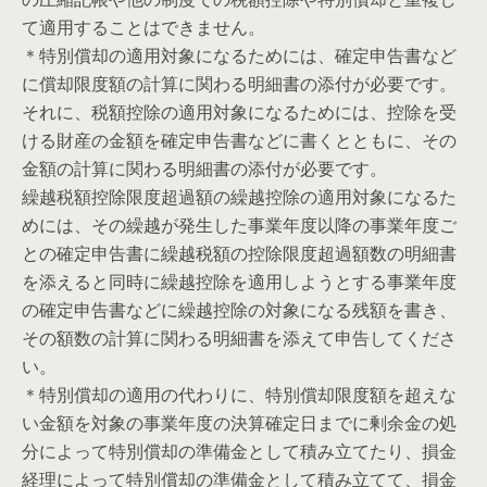
て適用することはできません。
＊特別償却の適用対象になるためには、確定申告書など
に償却限度額の計算に関わる明細書の添付が必要です。
それに、税額控除の適用対象になるためには、控除を受
ける財産の金額を確定申告書などに書くとともに、その
金額の計算に関わる明細書の添付が必要です。
繰越税額控除限度超過額の繰越控除の適用対象になるた
めには、その繰越が発生した事業年度以降の事業年度ご
との確定申告書に繰越税額の控除限度超過額数の明細書
を添えると同時に繰越控除を適用しようとする事業年度
の確定申告書などに繰越控除の対象になる残額を書き、
その額数の計算に関わる明細書を添えて申告してくださ
い。
＊特別償却の適用の代わりに、特別償却限度額を超えな
い金額を対象の事業年度の決算確定日までに剰余金の処
分によって特別償却の準備金として積み立てたり、損金
経理によって特別償却の準備金として積み立てて、損金