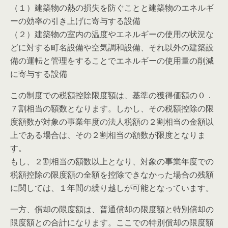
（１）建築物の熱の損失を防ぐことと建築物のエネルギ
ーの効率の引き上げに寄与する設備
（２）建築物の室内の温度やエネルギーの使用の状況な
どに対する町名設備や空気調和設備、それ以外の建築設
備の運転と管理をすることでエネルギーの使用量の削減
に寄与する設備
この制度での税額控除限度額は、基準の獲得価額の０．
７割相当の額数となります。しかし、その税額控除の限
度額数が対象の事業年度の法人税額の２割相当の金額以
上である場合は、その２割相当の額数が限度となりま
す。
もし、２割相当の額数以上となり、対象の事業年度での
税額控除の限度額の全額を控除できなかった場合の残額
に関しては、１年間の繰り越しが可能となっています。
一方、償却の限度額は、普通償却の限度額と特別償却の
限度額との合計になります。ここでの特別償却の限度額